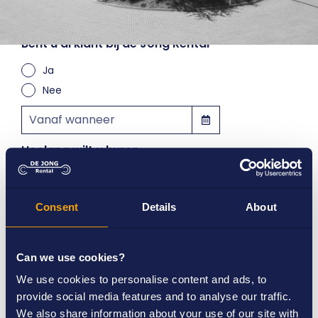
Bent u al klant bij de Jong Rental
Ja
Nee
Hoelang wilt u huren
Korte termijn (< 3 maanden)
Lange termijn (> 3 maanden)
Consent
Details
About
Can we use cookies?
We use cookies to personalise content and ads, to
provide social media features and to analyse our traffic.
Versturen
We also share information about your use of our site with