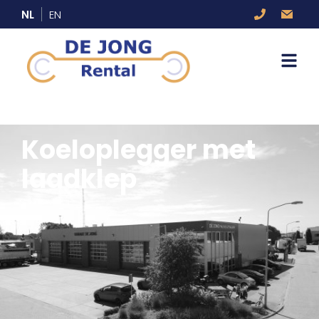
NL
EN
Koeloplegger met
laadklep