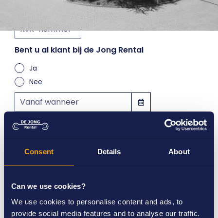
Bent u al klant bij de Jong Rental
Ja
Nee
Hoelang wilt u huren
Korte termijn (< 3 maanden)
Consent
Details
About
Lange termijn (> 3 maanden)
Can we use cookies?
We use cookies to personalise content and ads, to
provide social media features and to analyse our traffic.